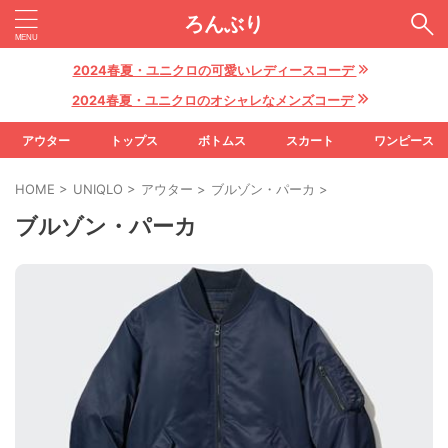
ろんぶり
2024春夏・ユニクロの可愛いレディースコーデ
2024春夏・ユニクロのオシャレなメンズコーデ
アウター
トップス
ボトムス
スカート
ワンピース
HOME
>
UNIQLO
>
アウター
>
ブルゾン・パーカ
>
ブルゾン・パーカ