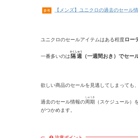
【メンズ】ユニクロの過去のセール
参考
ユニクロのセールアイテムはある程度
ロー
かくしゅう
一番多いのは
隔週
（一週間おき）でセー
欲しい商品のセールを見逃してしまっても
しゅうき
過去のセール情報の
周期
（スケジュール）
がつかめます。
注意ポイント