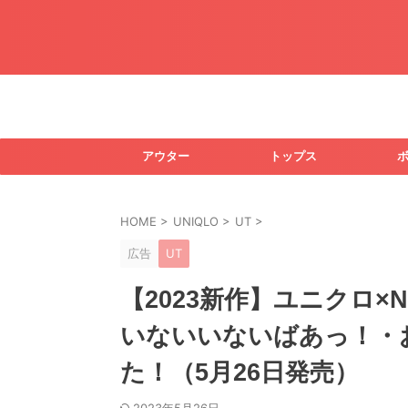
アウター
トップス
HOME
>
UNIQLO
>
UT
>
広告
UT
【2023新作】ユニクロ×
いないいないばあっ！・
た！（5月26日発売）