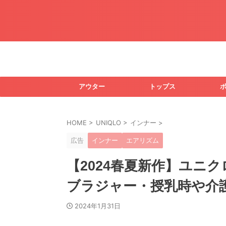
アウター
トップス
HOME
>
UNIQLO
>
インナー
>
広告
インナー
エアリズム
【2024春夏新作】ユニ
ブラジャー・授乳時や介
2024年1月31日