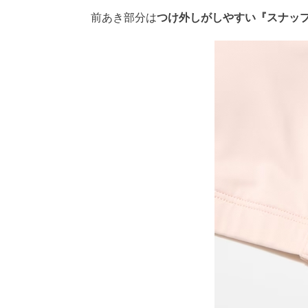
前あき部分は
つけ外しがしやすい『スナッ