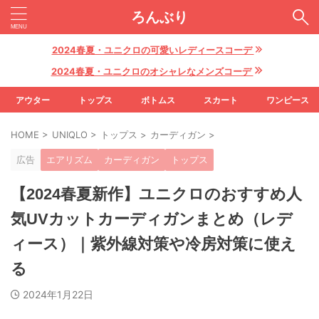
ろんぶり
2024春夏・ユニクロの可愛いレディースコーデ
2024春夏・ユニクロのオシャレなメンズコーデ
アウター
トップス
ボトムス
スカート
ワンピース
HOME
>
UNIQLO
>
トップス
>
カーディガン
>
広告
エアリズム
カーディガン
トップス
【2024春夏新作】ユニクロのおすすめ人
気UVカットカーディガンまとめ（レデ
ィース）｜紫外線対策や冷房対策に使え
る
2024年1月22日