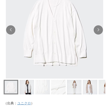
（出典：
ユニクロ
）