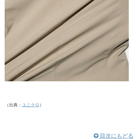
（出典：
ユニクロ
）
目次にもどる