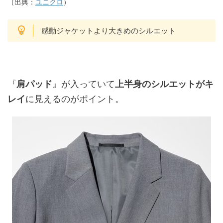
（出典：
ユニクロ
）
感動ジャケットより大きめのシルエット
『
肩パッド
』が入っていて
上半身のシルエットがキ
レイ
に見えるのがポイント。