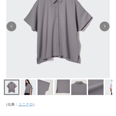
（出典：
ユニクロ
）