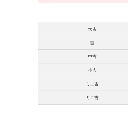
大吉
吉
中吉
小吉
ミニ吉
ミニ吉