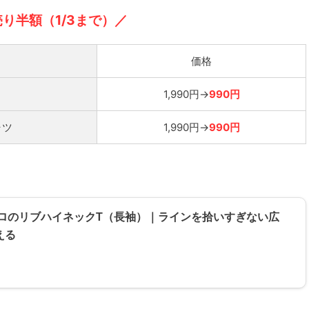
売り半額（1/3まで）／
価格
1,990円→
990円
ャツ
1,990円→
990円
クロのリブハイネックT（長袖）｜ラインを拾いすぎない広
える