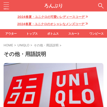
ろんぶり
2024春夏・ユニクロの可愛いレディースコーデ
2024春夏・ユニクロのオシャレなメンズコーデ
アウター
トップス
ボトムス
スカート
ワンピース
HOME
>
UNIQLO
>
その他・用語説明
>
その他・用語説明