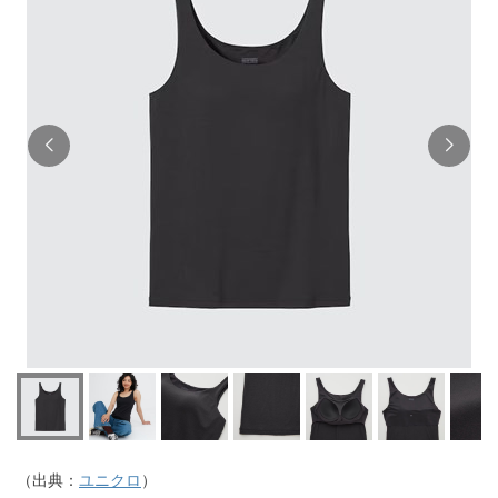
（出典：
ユニクロ
）