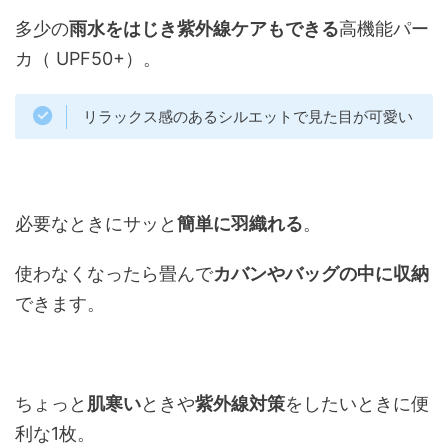
多少の
雨水をはじき紫外線ケアもできる
高機能パー
カ（ UPF50+）。
リラックス感のあるシルエットで見た目が可愛い
必要なときにサッと
簡単に羽織れる
。
使わなくなったら畳んで
カバンやバッグの中に収納
できます。
ちょっと
肌寒い
ときや
紫外線対策
をしたいときに便
利な1枚。