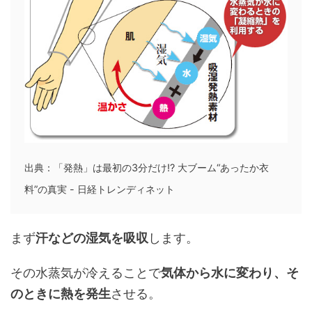
出典：「発熱」は最初の3分だけ!? 大ブーム“あったか衣
料”の真実 - 日経トレンディネット
まず
汗などの湿気を吸収
します。
その水蒸気が冷えることで
気体から水に変わり、そ
のときに熱を発生
させる。